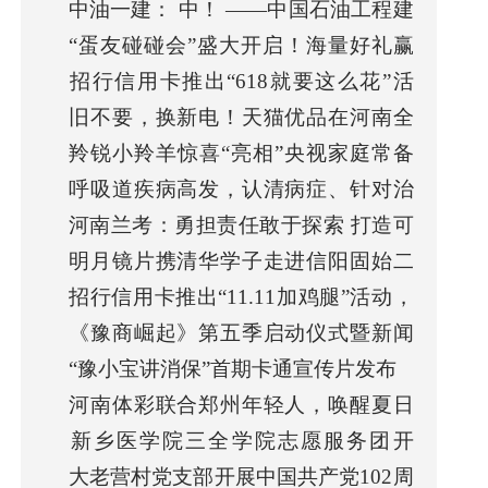
中油一建： 中！ ——中国石油工程建
抖音生活
“蛋友碰碰会”盛大开启！海量好礼赢
设有
招行信用卡推出“618就要这么花”活
不停！
旧不要，换新电！天猫优品在河南全
动，笔
羚锐小羚羊惊喜“亮相”央视家庭常备
面开展家
呼吸道疾病高发，认清病症、针对治
药箱名
河南兰考：勇担责任敢于探索 打造可
疗是关键
明月镜片携清华学子走进信阳固始二
复制推
招行信用卡推出“11.11加鸡腿”活动，
高，呼
《豫商崛起》第五季启动仪式暨新闻
助力
“豫小宝讲消保”首期卡通宣传片发布
发布会成
河南体彩联合郑州年轻人，唤醒夏日
新乡医学院三全学院志愿服务团开
多巴胺活
大老营村党支部开展中国共产党102周
展“医疗健