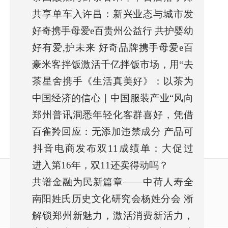
共享单车入许昌：新兴业态与城市发
州 ——
好奇携手母爱e百贵州公益行 共护婴幼
展的碰撞
好有爱,护未来 好奇品牌携手母爱e百
儿健康
豪米客拌饭激活千亿拌饭市场，用“去
共同助
茶星舍携手《生活真美好》：以茶为
厨师化
中国经济的信心｜中国服装产业“风向
媒，共绘
郑州普讯洞悉年轻化客群喜好，凭借
标”：
百雀羚回应：无添加违禁成分 产品可
特色品牌
抖音电商发布双11成绩单：大促过
安全使
进入第16年，双11还卖得动吗？
半，抖音商
共谱金融为民新篇章——中荷人寿全
南阳姓氏历史文化研究会杨姓分会 淅
面启动20
解锁郑州新魅力，激活消费新活力，
川办事