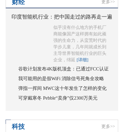
财经
更多>>
印度智能机行业：把中国走过的路再走一遍
似乎没有什么地方的手机厂
商能像国产这样拥有如此顽
强的生命力，从蛮荒时代的
学步儿童，几年间就成长到
主导世界智能机行业的巨头
企业，绵延
[详细]
谷歌计划发布4K版机顶盒：已通过FCC认证
我可能用的是假WiFi 消除信号死角全攻略
弹指一挥间 MWC这十年发生了怎样的变化
可穿戴寒冬 Pebble“卖身”仅2300万美元
科技
更多>>