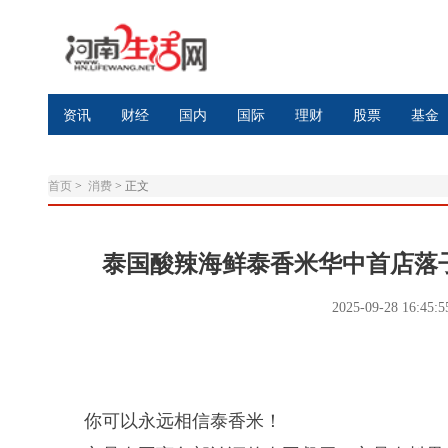
资讯
财经
国内
国际
理财
股票
基金
首页
>
消费
>
正文
泰国酸辣海鲜泰香米华中首店落
2025-09-28 16:45:
你可以永远相信泰香米！