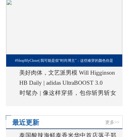
#ShopMyCloset| 我可能是假“时尚博主”：这些难穿的颜色你是
美好肉体，文艺派男模 Will Higginson
HB Daily | adidas UltraBOOST 3.0
时髦办 | 像这样穿搭，包你斩男斩女
斩天下
最近更新
更多>>
泰国酸辣海鲜泰香米华中首店落子郑