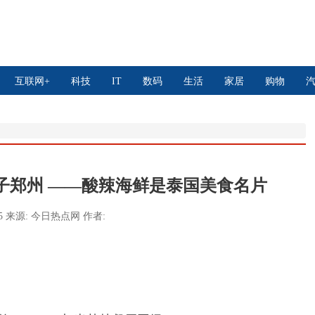
互联网+
科技
IT
数码
生活
家居
购物
子郑州 ——酸辣海鲜是泰国美食名片
55
来源:
今日热点网
作者: