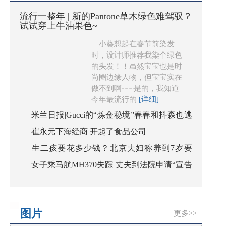
流行一整年 | 新的Pantone草木绿色难驾驭？
试试穿上牛油果色~
小葵想起在春节前染发
时，设计师推荐我染个绿色
的头发！！虽然宝宝也是时
尚圈边缘人物，但宝宝实在
做不到啊~~~是的，我知道
今年最流行的
[详细]
米兰日报|Gucci的“炼金秘境”春春和抖森也逃
崔永元下海经商 开起了食品公司
不开
生二孩要花多少钱？北京夫妇称养到7岁要
女子乘马航MH370失踪 丈夫到法院申请“宣告
260万
死亡”
图片
更多>>