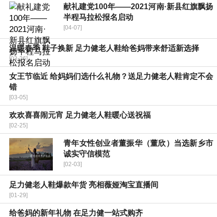
献礼建党100年——2021河南·新县红旗飘扬
半程马拉松报名启动
[04-07]
温暖春季 鞋子换新 足力健老人鞋给爸妈带来舒适新选择
[03-26]
女王节临近 给妈妈们选什么礼物？送足力健老人鞋肯定不会
错
[03-05]
欢欢喜喜闹元宵 足力健老人鞋暖心送祝福
[02-25]
青年女性创业者董振华（董欣）当选新乡市
诚实守信模范
[02-03]
足力健老人鞋爆款年货 亮相薇娅淘宝直播间
[01-29]
给爸妈的新年礼物 在足力健一站式购齐