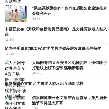
“乘坐高铁游焦作” 焦作(山西)文化旅游推介
会顺利召开
[12-07]
中轻联发布《升级和创新消费品指南》 足力健两款老人鞋入
选
[11-24]
足力健受邀参加CCFA时尚零售连锁品牌发展峰会并获奖
[11-02]
人民网专访豆果美食X良润烘焙：强强联手
打造线上线下循环 驱动新消费
[10-29]
朋友圈暖心文案 足力健老人鞋玩出互动新花样
[10-12]
信阳南湾湖开创文旅结合新篇章，第八届开
渔节即将盛大开幕！
[09-25]