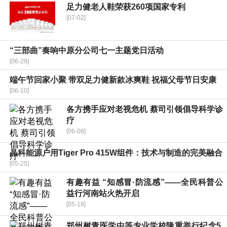
足力健老人鞋荣获260项国家专利
[07-02]
“三部曲”奏响中原分公司七一主题党日活动
[06-29]
端午节回家小聚 带双足力健新款冰爽鞋 祝福父母节日安康
[06-10]
各方携手应对老视危机 蔡司引领倡导科学诊
疗
[06-08]
晶科能源户用Tiger Pro 415W组件：技术与制造的完美融合
[05-25]
有趣有益 “知感冒·防流感”——全民科普公
益行河南站火热开启
[05-18]
郑州树青医学中等专业学校隆重举行纪念5.