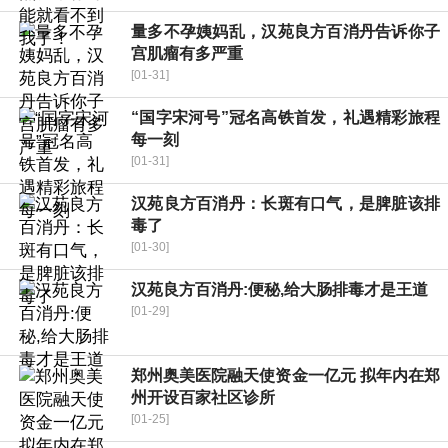
量多不孕姨妈乱，汉苑良方百消丹告诉你子
宫肌瘤有多严重
[01-31]
“国字宋河号”冠名高铁首发，礼遇精彩旅程
每一刻
[01-31]
汉苑良方百消丹：长斑有口气，是脾脏该排
毒了
[01-30]
汉苑良方百消丹:便秘,给大肠排毒才是王道
[01-29]
郑州奥美医院融天使资金一亿元 拟年内在郑
州开设百家社区诊所
[01-25]