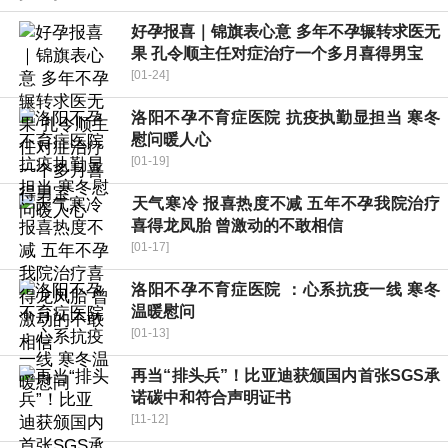
好孕报喜｜锦旗表心意 多年不孕辗转求医无
果 孔令顺主任对症治疗一个多月喜得男宝
[01-24]
洛阳不孕不育症医院 抗疫执勤显担当 寒冬
慰问暖人心
[01-19]
​天气寒冷 报喜热度不减 五年不孕我院治疗
喜得龙凤胎 曾激动的不敢相信
[01-17]
洛阳不孕不育症医院 ：心系抗疫一线 寒冬
温暖慰问
[01-13]
再当“排头兵”！比亚迪获颁国内首张SGS承
诺碳中和符合声明证书
[11-12]