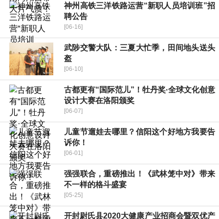
神州高铁三洋铁路运营“新职人员培训班”招
聘公告
[06-16]
武陟交警大队：三夏大忙季，田间地头送头
盔
[06-10]
古都更有“国际范儿”！牡丹奖·全球文化创意
设计大赛在洛阳颁奖
[06-07]
儿童节遛娃去哪里？信阳这个好地方我要告
诉你！
[06-01]
强强联合，重磅推出！《武林笼中对》带来
不一样的格斗盛宴
[05-25]
开封尉氏县2020大健康产业招商会暨双优产