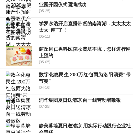
业园开园仪式圆满成功
[05-25]
学罗永浩开启直播带货的南湾湖，太太太太
太太“南”了！
[05-11]
商丘同仁男科医院收费坑不坑，怎样进行网
上预约
[05-05]
数字化惠民生 200万红包雨为洛阳消费“带
节奏”
[04-16]
润华集团夏日送清凉 向一线劳动者致敬
[07-25]
静美幕墙夏日送清凉 用实际行动践行企业社
会责任