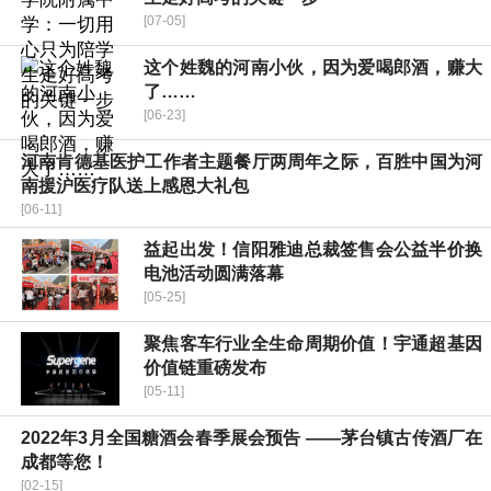
[07-05]
这个姓魏的河南小伙，因为爱喝郎酒，赚大
了……
[06-23]
河南肯德基医护工作者主题餐厅两周年之际，百胜中国为河
南援沪医疗队送上感恩大礼包
[06-11]
益起出发！信阳雅迪总裁签售会公益半价换
电池活动圆满落幕
[05-25]
聚焦客车行业全生命周期价值！宇通超基因
价值链重磅发布
[05-11]
2022年3月全国糖酒会春季展会预告 ——茅台镇古传酒厂在
成都等您！
[02-15]