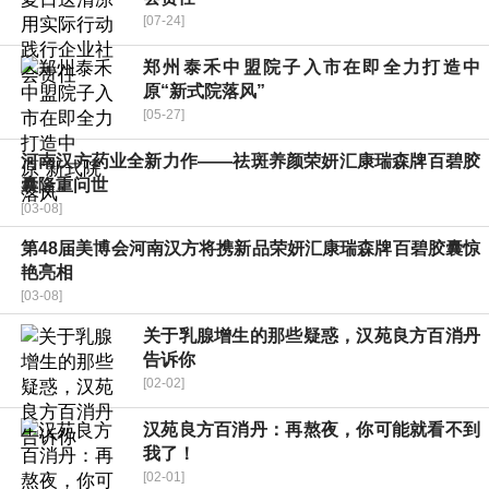
[07-24]
郑州泰禾中盟院子入市在即全力打造中
原“新式院落风”
[05-27]
河南汉方药业全新力作——祛斑养颜荣妍汇康瑞森牌百碧胶
囊隆重问世
[03-08]
第48届美博会河南汉方将携新品荣妍汇康瑞森牌百碧胶囊惊
艳亮相
[03-08]
关于乳腺增生的那些疑惑，汉苑良方百消丹
告诉你
[02-02]
汉苑良方百消丹：再熬夜，你可能就看不到
我了！
[02-01]