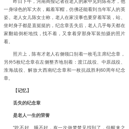
昨日下午，河南商报记者在老人的家中见到陈有才，他
一身绿色的军大衣，戴着军帽，仿佛还能看到当年军人的英
姿。老人女儿陈女士称，老人在家没事也要穿着军装，站、
坐时身子都是直挺挺的，纪念章丢失后，老人几乎每天都在
家翻箱倒柜地找，找不着，又拿着穿那身军装拍摄的照片
看。
照片上，陈有才老人右侧领口别着一枚毛主席纪念章，
另外5枚纪念章在左侧整齐地别着：渡江战役、中原战役、
淮海战役、解放大西南纪念章和一枚抗战胜利60周年纪念
章。
【记忆】
丢失的纪念章
是老人一生的荣誉
“吃不好、睡不好，有一次做梦梦见找到了，但醒来之