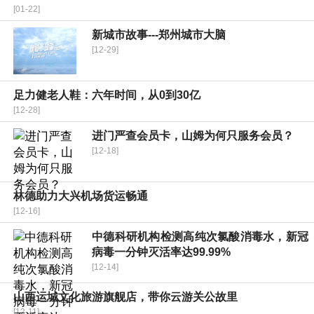
[01-22]
新城市故事---郑州城市大脑
[12-29]
足力健老人鞋：六年时间，从0到30亿
[12-28]
进门严查会员卡，山姆为何只服务会员？
[12-18]
林德助力大兴机场货运畅通
[12-16]
中德科研机构检测高纯次氯酸消毒水，新冠
病毒一分钟灭活率达99.99%
[12-14]
山西运城文化旅游旗舰店，带你云游关公故里
[12-11]