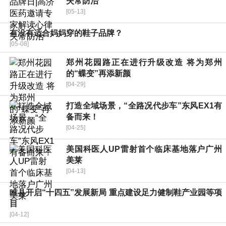
失常防治
[05-13]
有没有适合妈妈穿的鞋子品牌？
[05-08]
郑州花园路正在进行升级改造 将为郑州
的“蝶变”再添新颜
[04-29]
打造全域场景，“全路况代步车”东风EX1有
备而来！
[04-25]
美国科医人UP雷射首个临床基地落户广州
美莱
[04-13]
睢县开启“十四五”发展新局 重点建设足力健制鞋产业园等项
目
[04-12]