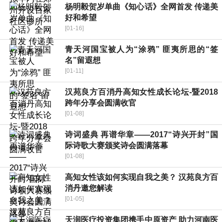
杨明毅贺岁单曲《知心话》全网首发 传递美
好和希望
[01-16]
青天河国宝被人为“涂鸦” 匪夷所思的“签
名”留遐想
[01-11]
汉苑良方百消丹高知女性成长论坛-暨2018
跨年分享会圆满收官
[01-08]
诗词盛典 再谱华章——2017“诗兴开封”国
际诗歌大赛颁奖诗会圆满落幕
[01-08]
高知女性该如何实现自我之美？ 汉苑良方百
消丹邀您解读
[01-05]
天润医疗投资集团携手中原资产 助力河南医