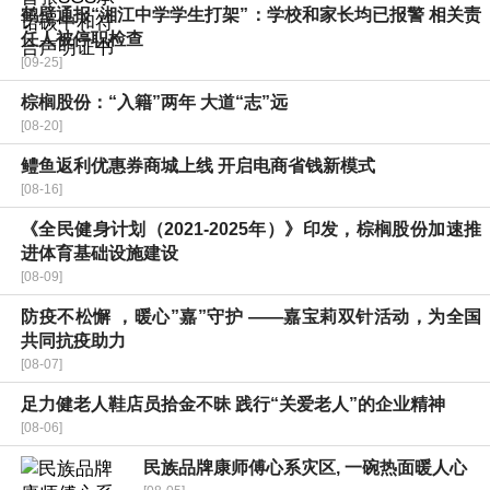
鹤壁通报“湘江中学学生打架”：学校和家长均已报警 相关责
任人被停职检查
[09-25]
棕榈股份：“入籍”两年 大道“志”远
[08-20]
鳢鱼返利优惠券商城上线 开启电商省钱新模式
[08-16]
《全民健身计划（2021-2025年）》印发，棕榈股份加速推
进体育基础设施建设
[08-09]
防疫不松懈 ，暖心”嘉”守护 ——嘉宝莉双针活动，为全国
共同抗疫助力
[08-07]
足力健老人鞋店员拾金不昧 践行“关爱老人”的企业精神
[08-06]
民族品牌康师傅心系灾区, 一碗热面暖人心