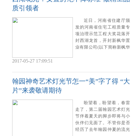
质引领者
近日，河南省住建厅颁
发的河南省住宅工程质量专
项治理示范工程大奖花落开
封西湖龙首，开封新枫华置
业有限公司(以下简称新枫华
置业)建设的西
2017-05-27 17:09:51
翰园神奇艺术灯光节怎一“美”字了得 “大
片”来袭敬请期待
盼望着，盼望着，春雷
走了，第二届翰园艺术灯光
节伴着夏天的脚步即将与小
伙伴们见面了。不管你是否
经历了去年翰园仲夏的流光