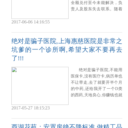
全额兑付至今未能解决，负
责人及股东失去联系。随着
调查的深
2017-06-06 14:16:55
绝对是骗子医院,上海惠慈医院是非常之
坑爹的一个诊所啊,希望大家不要再去
了!!!
绝对是骗子医院,不能用
医保卡,没有医疗卡,病历单也
不让带走,去了就要开半个月
的中药,还给我开了一个D类
的西药,天地良心,你赚钱也就
算了,我
2017-05-27 18:15:23
西湖花苑：安置房绝不降标准 做精工品