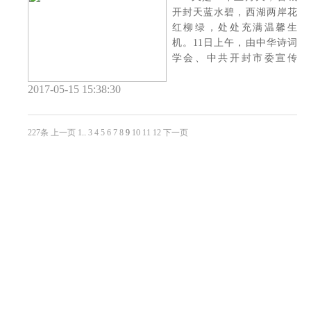
开封天蓝水碧，西湖两岸花
红柳绿，处处充满温馨生
机。11日上午，由中华诗词
学会、中共开封市委宣传
部、加拿大中华文化
2017-05-15 15:38:30
227条
上一页
1
..
3
4
5
6
7
8
9
10
11
12
下一页