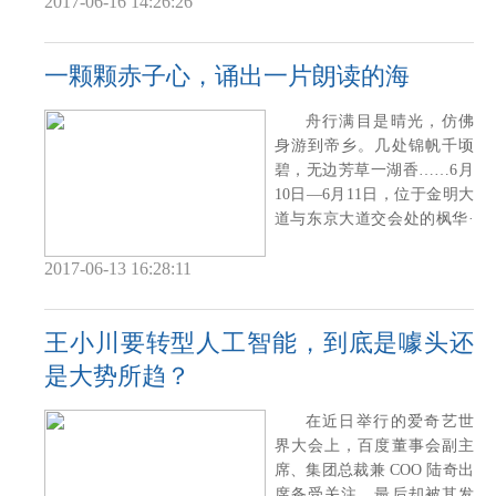
2017-06-16 14:26:26
一颗颗赤子心，诵出一片朗读的海
舟行满目是晴光，仿佛
身游到帝乡。几处锦帆千顷
碧，无边芳草一湖香……6月
10日—6月11日，位于金明大
道与东京大道交会处的枫华·
西湖湾展示
2017-06-13 16:28:11
王小川要转型人工智能，到底是噱头还
是大势所趋？
在近日举行的爱奇艺世
界大会上，百度董事会副主
席、集团总裁兼 COO 陆奇出
席备受关注，最后却被其发